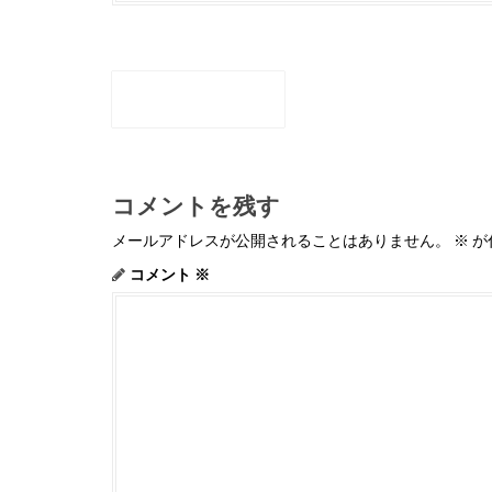
P
o
←
P42707961.JPG
s
t
n
a
v
i
コメントを残す
g
a
メールアドレスが公開されることはありません。
※
が
t
i
コメント
※
o
n