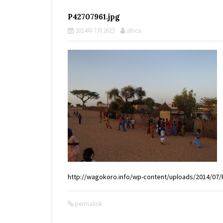
P42707961.jpg
2014年7月26日
africa
http://wagokoro.info/wp-content/uploads/2014/07/
permalink