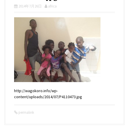
2014年7月26日
africa
http://wagokoro.info/wp-
content/uploads/2014/07/P4110473.jpg
permalink