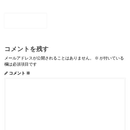
P
o
←
P4110473.JPG
s
t
n
a
v
i
コメントを残す
g
a
メールアドレスが公開されることはありません。
※
が付いている
t
欄は必須項目です
i
o
コメント
※
n