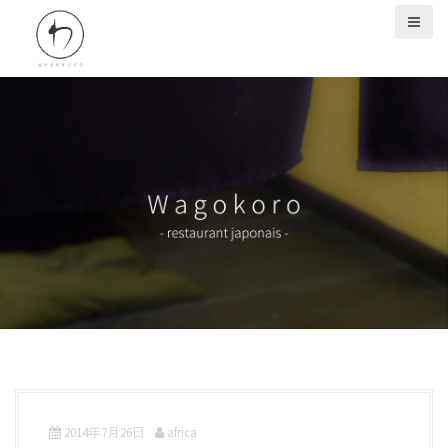
S
k
i
p
t
o
c
o
n
t
e
n
t
2014年7月26日
africa