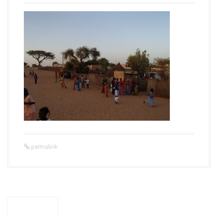
permalink
P
o
←
前の投稿
s