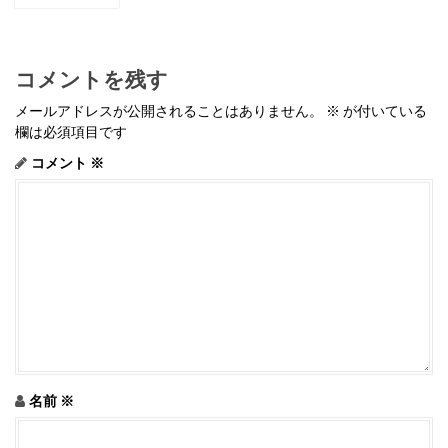
t
n
a
v
i
コメントを残す
g
a
メールアドレスが公開されることはありません。
※
が付いている
t
欄は必須項目です
i
o
コメント
※
n
名前
※