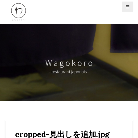
S
k
i
p
t
o
c
o
n
t
e
n
t
cropped-見出しを追加.jpg