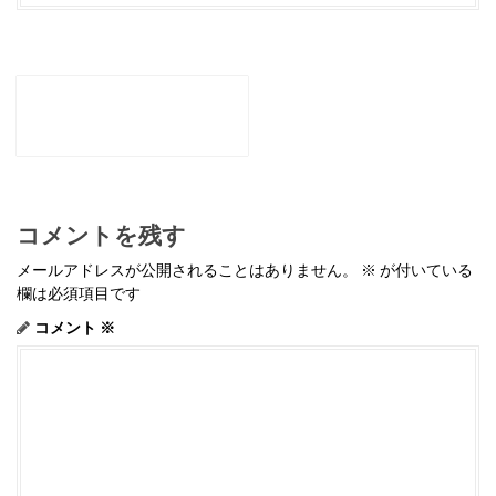
P
o
←
CROPPED-見出しを追
s
加.JPG
t
n
a
v
i
g
コメントを残す
a
t
メールアドレスが公開されることはありません。
※
が付いている
i
欄は必須項目です
o
n
コメント
※