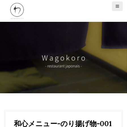
S
k
i
p
t
o
c
o
n
t
e
n
t
和心メニュー-のり揚げ物-001