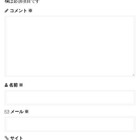
欄は必須項目です
o
n
コメント
※
名前
※
メール
※
サイト