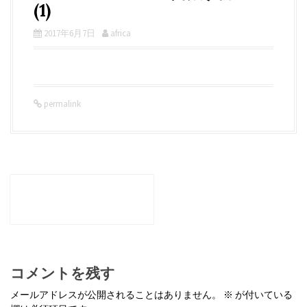
(1)
2017年6月7日
africa
permalink
P
o
←
和心メニュー-のり揚げ
s
物-001 (1)
t
n
a
v
i
g
コメントを残す
a
t
メールアドレスが公開されることはありません。
※
が付いている
i