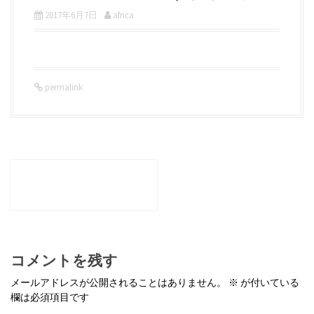
2017年6月7日
africa
permalink
P
o
←
和心メニュー-のりドリン
s
ク
t
n
a
v
i
g
コメントを残す
a
t
メールアドレスが公開されることはありません。
※
が付いている
i
欄は必須項目です
o
n