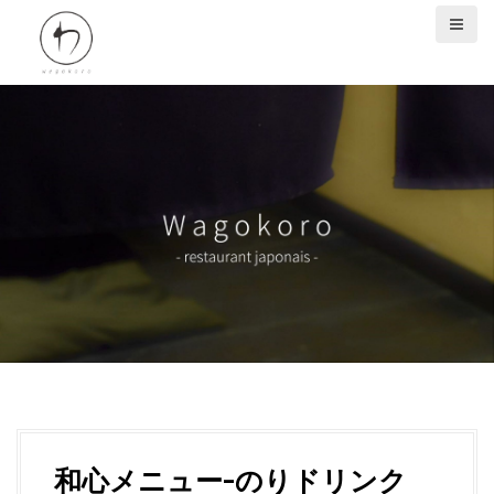
S
k
i
p
t
o
c
o
n
t
e
n
t
和心メニュー-のりドリンク