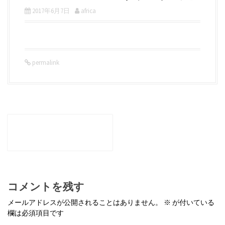
2017年6月7日
africa
permalink
P
o
←
和心メニュー-のりサラダ
s
前菜
t
n
a
v
i
g
コメントを残す
a
t
メールアドレスが公開されることはありません。
※
が付いている
i
欄は必須項目です
o
n