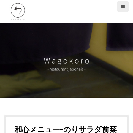
S
k
i
p
t
o
c
o
n
t
e
n
t
和心メニュー-のりサラダ前菜